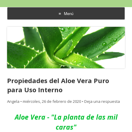
Aloe Vera y Calidad de Vida
Menú
saltar
al
contenido
Propiedades del Aloe Vera Puro
para Uso Interno
Angela
•
miércoles, 26 de febrero de 2020
•
Deja una respuesta
Aloe Vera - "La planta de las mil
caras"