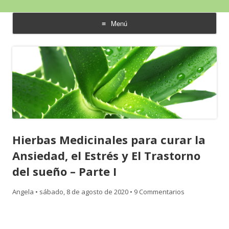
Aloe Vera y Calidad de Vida
Menú
saltar
al
contenido
Hierbas Medicinales para curar la
Ansiedad, el Estrés y El Trastorno
del sueño – Parte I
Angela
•
sábado, 8 de agosto de 2020
•
9 Commentarios