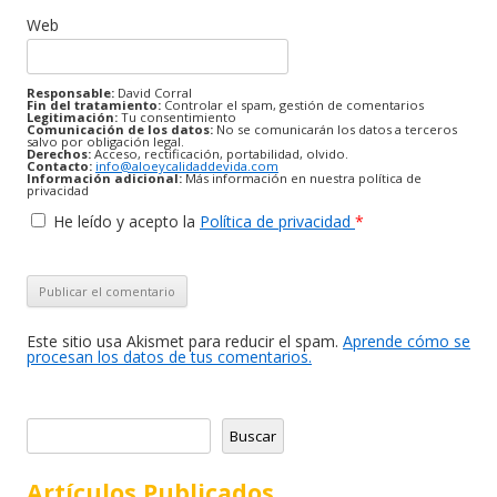
Web
Responsable:
David Corral
Fin del tratamiento:
Controlar el spam, gestión de comentarios
Legitimación:
Tu consentimiento
Comunicación de los datos:
No se comunicarán los datos a terceros
salvo por obligación legal.
Derechos:
Acceso, rectificación, portabilidad, olvido.
Contacto:
info@aloeycalidaddevida.com
Información adicional:
Más información en nuestra política de
privacidad
He leído y acepto la
Política de privacidad
*
Este sitio usa Akismet para reducir el spam.
Aprende cómo se
procesan los datos de tus comentarios.
B
Buscar
u
s
Artículos Publicados