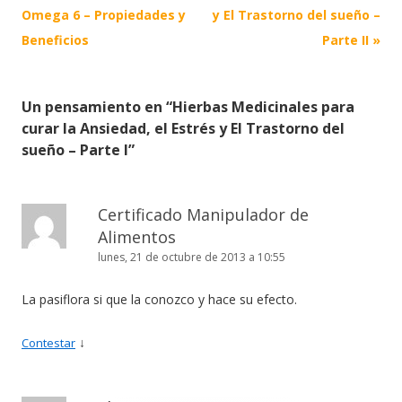
Publicaciones
Omega 6 – Propiedades y
y El Trastorno del sueño –
Beneficios
Parte II
»
Un pensamiento en “
Hierbas Medicinales para
curar la Ansiedad, el Estrés y El Trastorno del
sueño – Parte I
”
Certificado Manipulador de
Alimentos
lunes, 21 de octubre de 2013 a 10:55
La pasiflora si que la conozco y hace su efecto.
↓
Contestar