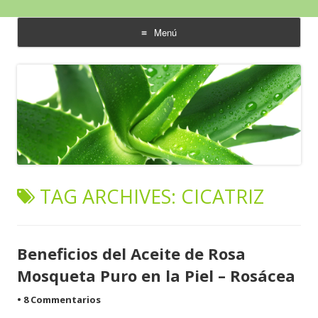
Aloe Vera y Calidad de Vida
Menú
saltar
al
contenido
TAG ARCHIVES:
CICATRIZ
Beneficios del Aceite de Rosa
Mosqueta Puro en la Piel – Rosácea
•
8 Commentarios