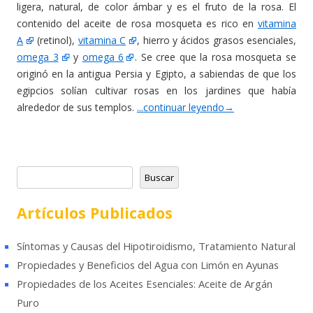
ligera, natural, de color ámbar y es el fruto de la rosa. El
contenido del aceite de rosa mosqueta es rico en
vitamina
A
(retinol),
vitamina C
, hierro y ácidos grasos esenciales,
omega 3
y
omega 6
. Se cree que la rosa mosqueta se
originó en la antigua Persia y Egipto, a sabiendas de que los
egipcios solían cultivar rosas en los jardines que había
alrededor de sus templos.
...continuar leyendo
→
B
Buscar
u
s
Artículos Publicados
c
a
Síntomas y Causas del Hipotiroidismo, Tratamiento Natural
r
Propiedades y Beneficios del Agua con Limón en Ayunas
Propiedades de los Aceites Esenciales: Aceite de Argán
Puro