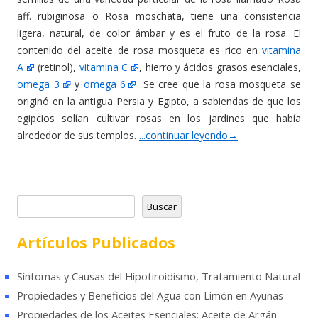
aff. rubiginosa o Rosa moschata, tiene una consistencia
ligera, natural, de color ámbar y es el fruto de la rosa. El
contenido del aceite de rosa mosqueta es rico en
vitamina
A
(retinol),
vitamina C
, hierro y ácidos grasos esenciales,
omega 3
y
omega 6
. Se cree que la rosa mosqueta se
originó en la antigua Persia y Egipto, a sabiendas de que los
egipcios solían cultivar rosas en los jardines que había
alrededor de sus templos.
...continuar leyendo
→
B
Buscar
u
s
Artículos Publicados
c
a
Síntomas y Causas del Hipotiroidismo, Tratamiento Natural
r
Propiedades y Beneficios del Agua con Limón en Ayunas
Propiedades de los Aceites Esenciales: Aceite de Argán