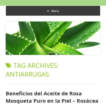
Aloe Vera y Calidad de Vida
Menú
saltar
al
contenido
TAG ARCHIVES:
ANTIARRUGAS
Beneficios del Aceite de Rosa
Mosqueta Puro en la Piel – Rosácea