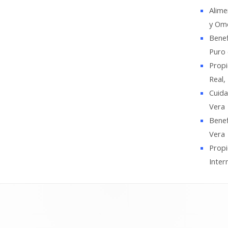
Alime
y Ome
Benef
Puro 
Propi
Real,
Cuida
Vera
Benef
Vera
Propi
Inter