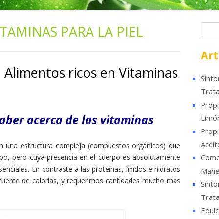
ITAMINAS PARA LA PIEL
B
u
s
Art
c
 Alimentos ricos en Vitaminas
a
Sínto
r
Trata
Propi
saber acerca de las vitaminas
Limó
Propi
Aceit
on una estructura compleja (compuestos orgánicos) que
rpo, pero cuya presencia en el cuerpo es absolutamente
Como 
enciales. En contraste a las proteínas, lípidos e hidratos
Mane
 fuente de calorías, y requerimos cantidades mucho más
Sínto
Trata
Edulc