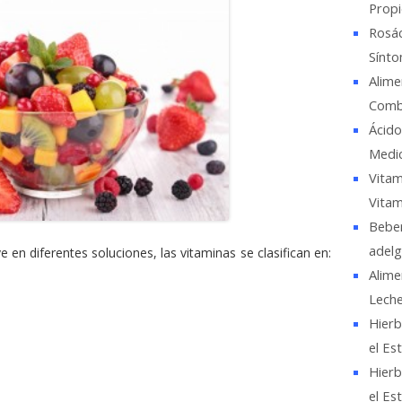
Propi
Rosác
Sínto
Alime
Comba
Ácido
Medic
Vitam
Vitam
Beber
adelg
en diferentes soluciones, las vitaminas se clasifican en:
Alime
Lech
Hierb
el Es
Hierb
el Es