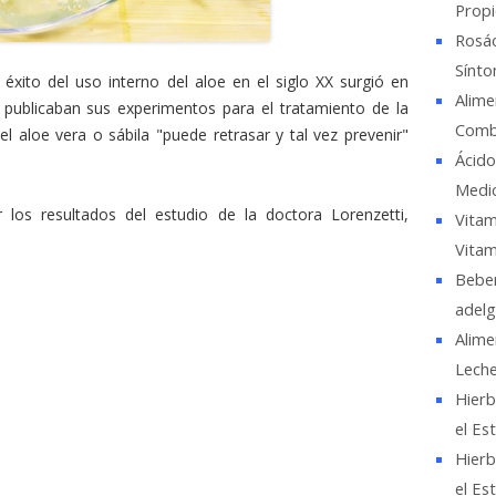
Propi
Rosác
Sínto
éxito del uso interno del aloe en el siglo XX surgió en
Alime
 publicaban sus experimentos para el tratamiento de la
Comba
el aloe vera o sábila "puede retrasar y tal vez prevenir"
Ácido
Medic
 los resultados del estudio de la doctora Lorenzetti,
Vitam
Vitam
Beber
adelg
Alime
Lech
Hierb
el Es
Hierb
el Es