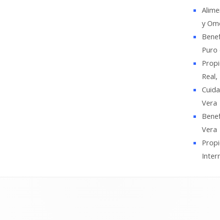
Alime
y Ome
Benef
Puro 
Propi
Real,
Cuida
Vera
Benef
Vera
Propi
Inter