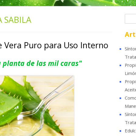
A SABILA
B
u
s
Art
c
e Vera Puro para Uso Interno
a
Sínto
r
Trata
a planta de las mil caras"
Propi
Limó
Propi
Aceit
Como 
Mane
Sínto
Trata
Edulc