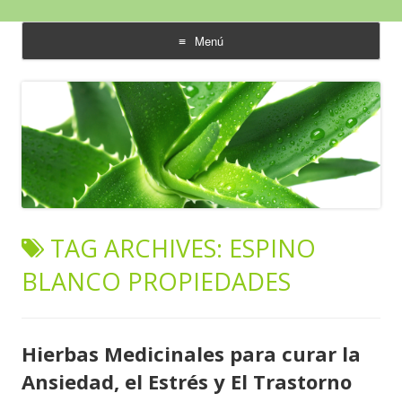
Aloe Vera y Calidad de Vida
Menú
saltar
al
contenido
TAG ARCHIVES:
ESPINO
BLANCO PROPIEDADES
Hierbas Medicinales para curar la
Ansiedad, el Estrés y El Trastorno