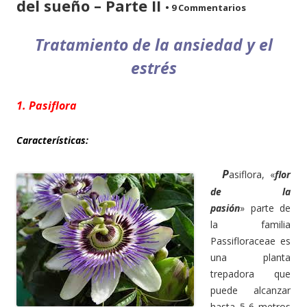
del sueño – Parte II
•
9 Commentarios
Tratamiento de la ansiedad y el
estrés
1. Pasiflora
Características:
P
asiflora, «
flor
de la
pasión
» parte de
la familia
Passifloraceae es
una planta
trepadora que
puede alcanzar
hasta 5-6 metros