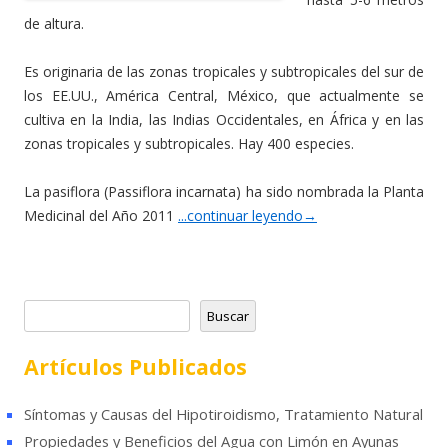
de altura.
Es originaria de las zonas tropicales y subtropicales del sur de
los EE.UU., América Central, México, que actualmente se
cultiva en la India, las Indias Occidentales, en África y en las
zonas tropicales y subtropicales. Hay 400 especies.
La pasiflora (Passiflora incarnata) ha sido nombrada la Planta
Medicinal del Año 2011
...continuar leyendo
→
B
Buscar
u
s
Artículos Publicados
c
a
Síntomas y Causas del Hipotiroidismo, Tratamiento Natural
r
Propiedades y Beneficios del Agua con Limón en Ayunas