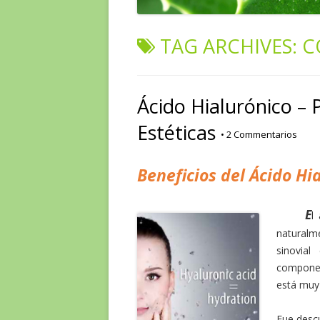
TAG ARCHIVES:
C
Ácido Hialurónico – 
Estéticas
•
2 Commentarios
Beneficios del Ácido Hi
E
l
naturalm
sinovia
componen
está muy 
Fue desc