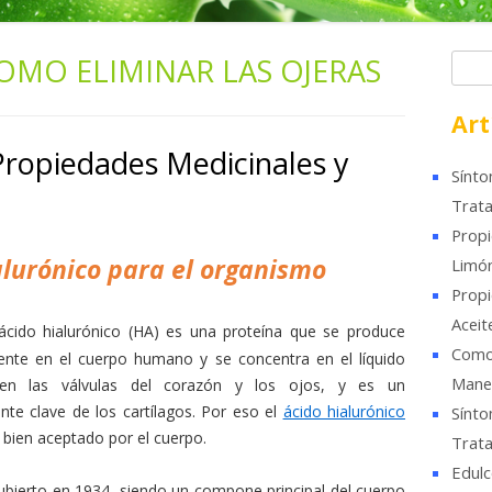
OMO ELIMINAR LAS OJERAS
B
u
s
Art
c
Propiedades Medicinales y
a
Sínto
r
Trata
Propi
alurónico para el organismo
Limó
Propi
Aceit
 ácido hialurónico (HA) es una proteína que se produce
Como 
ente en el cuerpo humano y se concentra en el líquido
Mane
l en las válvulas del corazón y los ojos, y es un
te clave de los cartílagos. Por eso el
ácido hialurónico
Sínto
bien aceptado por el cuerpo.
Trata
Edulc
ubierto en 1934, siendo un compone principal del cuerpo