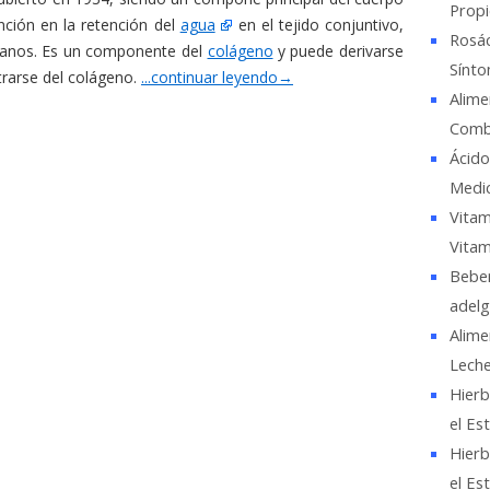
Propi
nción en la retención del
agua
en el tejido conjuntivo,
Rosác
rganos. Es un componente del
colágeno
y puede derivarse
Sínto
trarse del colágeno.
...continuar leyendo
→
Alime
Comba
Ácido
Medic
Vitam
Vitam
Beber
adelg
Alime
Lech
Hierb
el Es
Hierb
el Es