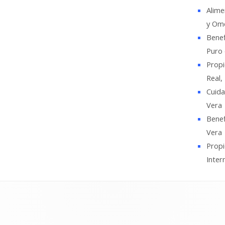
Alime
y Ome
Benef
Puro 
Propi
Real,
Cuida
Vera
Benef
Vera
Propi
Inter