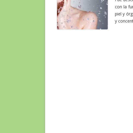
con la fu
piel y ó
y concen