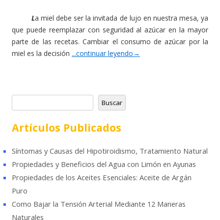
L
a miel debe ser la invitada de lujo en nuestra mesa, ya
que puede reemplazar con seguridad al azúcar en la mayor
parte de las recetas. Cambiar el consumo de azúcar por la
miel es la decisión
...continuar leyendo
→
B
Buscar
u
s
Artículos Publicados
c
a
Síntomas y Causas del Hipotiroidismo, Tratamiento Natural
r
Propiedades y Beneficios del Agua con Limón en Ayunas
Propiedades de los Aceites Esenciales: Aceite de Argán
Puro
Como Bajar la Tensión Arterial Mediante 12 Maneras
Naturales