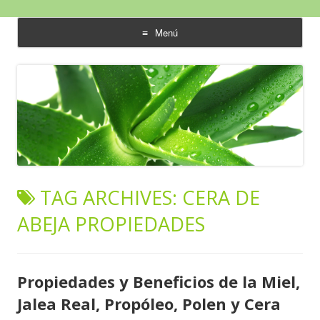
Aloe Vera y Calidad de Vida
Menú
saltar
al
contenido
TAG ARCHIVES:
CERA DE
ABEJA PROPIEDADES
Propiedades y Beneficios de la Miel,
Jalea Real, Propóleo, Polen y Cera