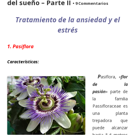
del sueño – Parte II
•
9 Commentarios
Tratamiento de la ansiedad y el
estrés
1. Pasiflora
Características:
P
asiflora, «
flor
de la
pasión
» parte de
la familia
Passifloraceae es
una planta
trepadora que
puede alcanzar
hasta 5-6 metros