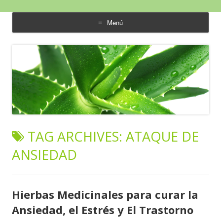
Aloe Vera y Calidad de Vida
Menú
saltar
al
contenido
TAG ARCHIVES:
ATAQUE DE
ANSIEDAD
Hierbas Medicinales para curar la
Ansiedad, el Estrés y El Trastorno