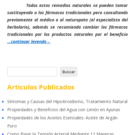
Todos estos remedios naturales se pueden tomar
sustituyendo a los fármacos tradicionales pero consultando
previamente al médico o al naturopata (el especialista del
herbolario), además se recomienda cambiar los fármacos
tradicionales por los productos naturales por el beneficio
...continuar leyendo
→
B
Buscar
u
s
Artículos Publicados
c
a
Síntomas y Causas del Hipotiroidismo, Tratamiento Natural
r
Propiedades y Beneficios del Agua con Limón en Ayunas
Propiedades de los Aceites Esenciales: Aceite de Argán
Puro
Como Bajar la Tensión Arterial Mediante 12 Maneras