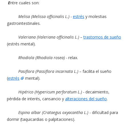
E
ntre cuales son:
Melisa (Melissa officinalis L.) -
estrés
y molestias
gastrointestinales.
Valeriana (Valeriana officinalis L.) –
trastornos de sueño
(estrés mental).
Rhodiola (Rhodiola rosea) -
relax.
Pasiflora (Passiflora incarnata L.) –
facilita el sueño
(
estrés
mental).
Hipérico (Hypericum perforatum L.) -
decaimiento,
pérdida de interés, cansancio y
alteraciones del sueño
.
Espino albar (Crataegus oxyacantha L.)
-
dificultad para
dormir (taquicardias o palpitaciones).