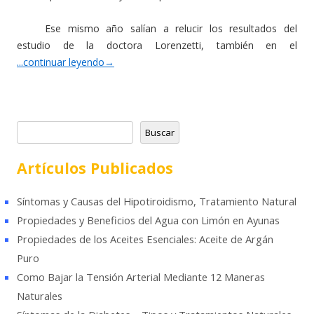
Ese mismo año salían a relucir los resultados del
estudio de la doctora Lorenzetti, también en el
...continuar leyendo
→
B
Buscar
u
s
Artículos Publicados
c
a
Síntomas y Causas del Hipotiroidismo, Tratamiento Natural
r
Propiedades y Beneficios del Agua con Limón en Ayunas
Propiedades de los Aceites Esenciales: Aceite de Argán
Puro
Como Bajar la Tensión Arterial Mediante 12 Maneras
Naturales