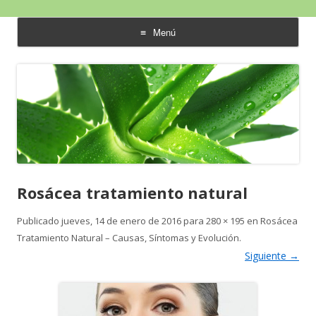
Aloe Vera y Calidad de Vida
Menú
saltar
al
contenido
Rosácea tratamiento natural
Publicado
jueves, 14 de enero de 2016
para
280 × 195
en
Rosácea
Tratamiento Natural – Causas, Síntomas y Evolución
.
Siguiente →