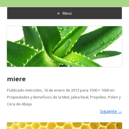
Aloe Vera y Calidad de Vida
Menú
saltar
al
contenido
miere
Publicado
miércoles, 16 de enero de 2013
para
1500 × 1000
en
Propiedades y Beneficios de la Miel, Jalea Real, Propóleo, Polen y
Cera de Abeja
.
Siguiente →