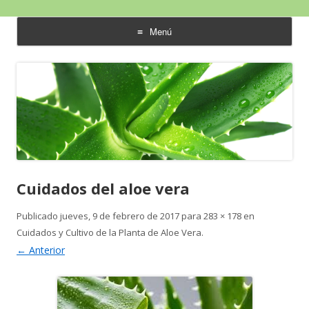
Aloe Vera y Calidad de Vida
Menú
saltar
al
contenido
Cuidados del aloe vera
Publicado
jueves, 9 de febrero de 2017
para
283 × 178
en
Cuidados y Cultivo de la Planta de Aloe Vera
.
← Anterior