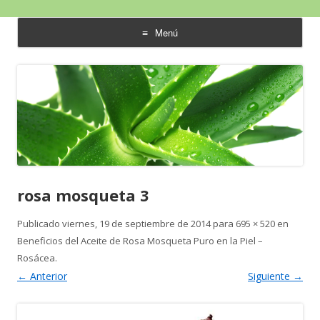
Aloe Vera y Calidad de Vida
Menú
saltar
al
contenido
rosa mosqueta 3
Publicado
viernes, 19 de septiembre de 2014
para
695 × 520
en
Beneficios del Aceite de Rosa Mosqueta Puro en la Piel –
Rosácea
.
← Anterior
Siguiente →