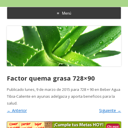
Aloe Vera y Calidad de Vida
Menú
saltar
al
contenido
Factor quema grasa 728×90
Publicado
lunes, 9 de marzo de 2015
para
728 × 90
en
Beber Agua
Tibia-Caliente en ayunas adelgaza y aporta beneficios para la
salud
.
← Anterior
Siguiente →