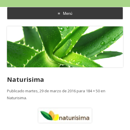
Aloe Vera y Calidad de Vida
Menú
saltar
al
contenido
Naturisima
Publicado
martes, 29 de marzo de 2016
para
184 × 50
en
Naturisima
.